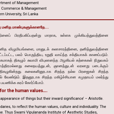
rtment of Management
of Commerce & Management
rn University, Sri Lanka
 மனித மாண்புகளுக்கானதே….
னைப் பிரதிபலிப்பதன்று மாறாக, உள்ளக முக்கியத்துவத்தினை
னித விழுமியங்களை, மானுடக் கலாசாரத்தினை, தனித்துவத்தினை
ட்டப்பட்ட, பலம் பொருந்திய, உறுதி வாய்ந்த சக்தியாகக் காணப்படும்.
மாகத் திகழும் சுவாமி விபுலானந்த அழகியல் கற்கைகள் நிறுவகம்
்திரமல்லாது கலைநயத்துடன், ஞானத்துடன் வரலாறு படைக்கும்
ிகழுகின்றது. கலைகளினூடாக சிறந்த நல்ல பிரஜைகள் சிறந்த
ல் வேண்டும். இதனூடாக சிறந்த மகிழ்ச்சியான சமுதாயம் மலர்ந்து
் பயணிக்க கரம் கோர்ப்போம்.
 for the human values….
 appearance of things but their inward significance’ –
Aristotle.
ries, to reflect the human values, culture and individuality. The
ne. Thus Swami Vipulananda Institute of Aesthetic Studies,