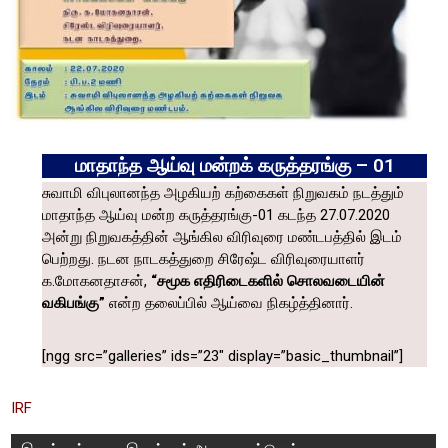
மாதாந்த ஆய்வு மன்றக் கருத்தரங்கு – 01
சுவாமி விபுலானந்த அழகியற் கற்கைகள் நிறுவகம்
நடத்தும்
மாதாந்த ஆய்வு மன்ற கருத்தரங்கு-01 கடந்த 27.07.2020
அன்று நிறுவகத்தின் ஆங்கில விரிவுரை மண்டபத்தில் இடம்
பெற்றது.
நடன நாடகத்துறை சிரேஷ்ட விரிவுரையாளர்
க.மோகனதாசன்,
“சமூக எதிரிடைகளில் சொலவடையின்
வகிபங்கு”
என்ற தலைப்பில் ஆய்வை நிகழ்த்தினார்.
[ngg src=”galleries” ids=”23″ display=”basic_thumbnail”]
IRF