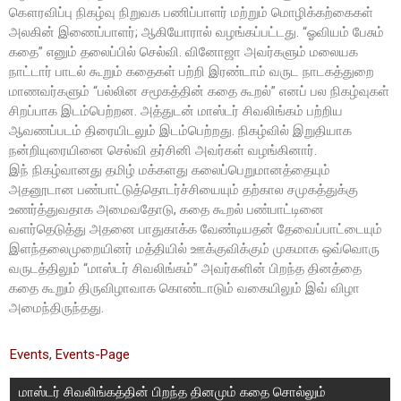
கௌரவிப்பு நிகழ்வு நிறுவக பணிப்பாளர் மற்றும் மொழிக்கற்கைகள்
அலகின் இணைப்பாளர்; ஆகியோரால் வழங்கப்பட்டது. “ஓவியம் பேசும்
கதை” எனும் தலைப்பில் செல்வி. வினோஜா அவர்களும் மலையக
நாட்டார் பாடல் கூறும் கதைகள் பற்றி இரண்டாம் வருட நாடகத்துறை
மாணவர்களும் “பல்லின சமூகத்தின் கதை கூறல்” எனப் பல நிகழ்வுகள்
சிறப்பாக இடம்பெற்றன. அத்துடன் மாஸ்டர் சிவலிங்கம் பற்றிய
ஆவணப்படம் திரையிடலும் இடம்பெற்றது. நிகழ்வில் இறுதியாக
நன்றியுரையினை செல்வி தர்சினி அவர்கள் வழங்கினார்.
இந் நிகழ்வானது தமிழ் மக்களது கலைப்பெறுமானத்தையும்
அதனூடான பண்பாட்டுத்தொடர்ச்சியையும் தற்கால சமுகத்துக்கு
உணர்த்துவதாக அமைவதோடு, கதை கூறல் பண்பாட்டினை
வளர்தெடுத்து அதனை பாதுகாக்க வேண்டியதன் தேவைப்பாட்டையும்
இளந்தலைமுறையினர் மத்தியில் ஊக்குவிக்கும் முகமாக ஒவ்வொரு
வருடத்திலும் “மாஸ்டர் சிவலிங்கம்” அவர்களின் பிறந்த தினத்தை
கதை கூறும் திருவிழாவாக கொண்டாடும் வகையிலும் இவ் விழா
அமைந்திருந்தது.
Events
,
Events-Page
மாஸ்டர் சிவலிங்கத்தின் பிறந்த தினமும் கதை சொல்லும்