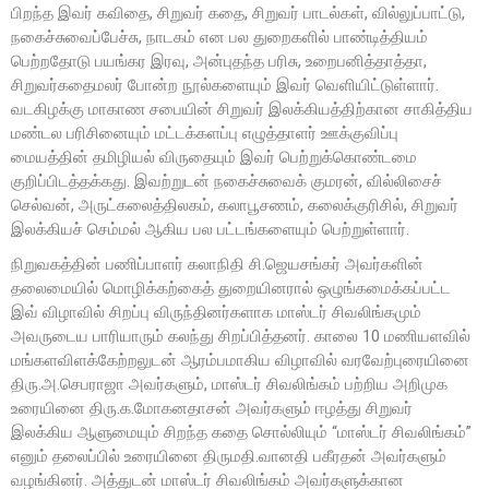
பிறந்த இவர் கவிதை, சிறுவர் கதை, சிறுவர் பாடல்கள், வில்லுப்பாட்டு,
நகைச்சுவைப்பேச்சு, நாடகம் என பல துறைகளில் பாண்டித்தியம்
பெற்றதோடு பயங்கர இரவு, அன்புதந்த பரிசு, உறைபனித்தாத்தா,
சிறுவர்கதைமலர் போன்ற நூல்களையும் இவர் வெளியிட்டுள்ளார்.
வடகிழக்கு மாகாண சபையின் சிறுவர் இலக்கியத்திற்கான சாகித்திய
மண்டல பரிசினையும் மட்டக்களப்பு எழுத்தாளர் ஊக்குவிப்பு
மையத்தின் தமிழியல் விருதையும் இவர் பெற்றுக்கொண்டமை
குறிப்பிடத்தக்கது. இவற்றுடன் நகைச்சுவைக் குமரன், வில்லிசைச்
செல்வன், அருட்கலைத்திலகம், கலாபூசணம், கலைக்குரிசில், சிறுவர்
இலக்கியச் செம்மல் ஆகிய பல பட்டங்களையும் பெற்றுள்ளார்.
நிறுவகத்தின் பணிப்பாளர் கலாநிதி சி.ஜெயசங்கர் அவர்களின்
தலைமையில் மொழிக்கற்கைத் துறையினரால் ஒழுங்கமைக்கப்பட்ட
இவ் விழாவில் சிறப்பு விருந்தினர்களாக மாஸ்டர் சிவலிங்கமும்
அவருடைய பாரியாரும் கலந்து சிறப்பித்தனர். காலை 10 மணியளவில்
மங்களவிளக்கேற்றலுடன் ஆரம்பமாகிய விழாவில் வரவேற்புரையினை
திரு.அ.செபராஜா அவர்களும், மாஸ்டர் சிவலிங்கம் பற்றிய அறிமுக
உரையினை திரு.க.மோகனதாசன் அவர்களும் ஈழத்து சிறுவர்
இலக்கிய ஆளுமையும் சிறந்த கதை சொல்லியும் “மாஸ்டர் சிவலிங்கம்”
எனும் தலைப்பில் உரையினை திருமதி.வானதி பகீரதன் அவர்களும்
வழங்கினர். அத்துடன் மாஸ்டர் சிவலிங்கம் அவர்களுக்கான