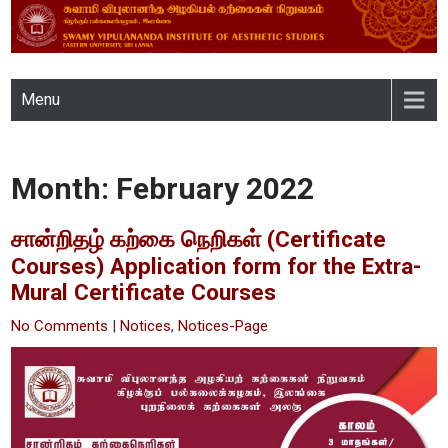
Skip
to
content
SWAMY VIPULANANDA
Menu
INSTITUTE OF AESTHETIC
STUDIES, EASTERN
Month:
February 2022
UNIVERSITY, SRI LANKA
சான்றிதழ் கற்கை நெறிகள் (Certificate
Courses) Application form for the Extra-
Mural Certificate Courses
No Comments
|
Notices
,
Notices-Page